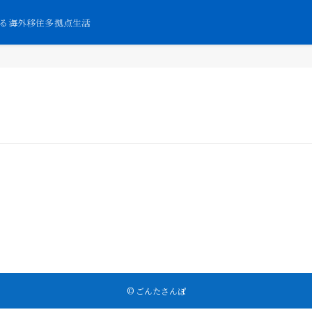
する海外移住多拠点生活
©
ごんたさんぽ