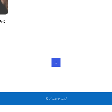
住は
1
©
ごんたさんぽ