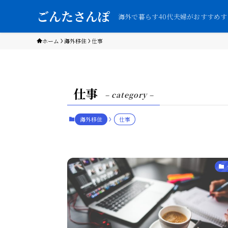
ごんたさんぽ
海外で暮らす40代夫婦がおすすめ
ホーム
海外移住
仕事
仕事
– category –
海外移住
仕事